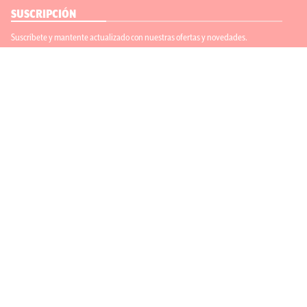
SUSCRIPCIÓN
Suscríbete y mantente actualizado con nuestras ofertas y novedades.
Suscríbete
ENLACES ÚTILES
Contáctanos
Regístrate
SÍGUENOS
ACEPTAMOS