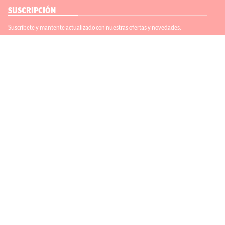
SUSCRIPCIÓN
Suscríbete y mantente actualizado con nuestras ofertas y novedades.
Suscríbete
ENLACES ÚTILES
Contáctanos
Regístrate
SÍGUENOS
ACEPTAMOS