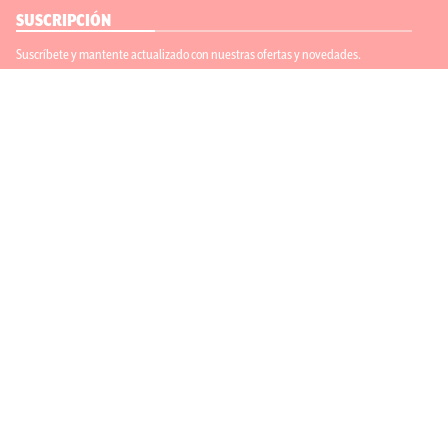
SUSCRIPCIÓN
Suscríbete y mantente actualizado con nuestras ofertas y novedades.
Suscríbete
ENLACES ÚTILES
Contáctanos
Regístrate
SÍGUENOS
ACEPTAMOS