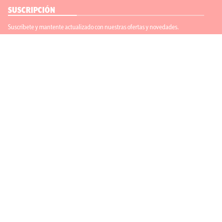
SUSCRIPCIÓN
Suscríbete y mantente actualizado con nuestras ofertas y novedades.
Suscríbete
ENLACES ÚTILES
Contáctanos
Regístrate
SÍGUENOS
ACEPTAMOS