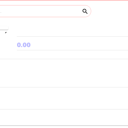
search
keyboard_arrow_right
0.00