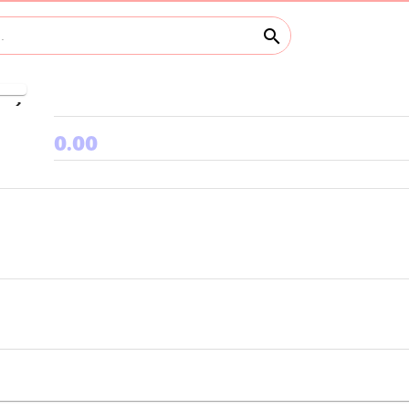
search
keyboard_arrow_right
0.00