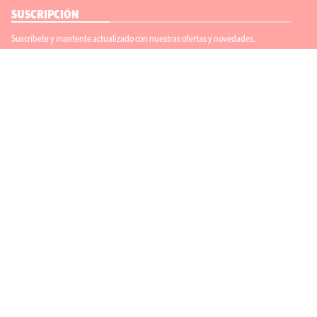
SUSCRIPCIÓN
Suscríbete y mantente actualizado con nuestras ofertas y novedades.
Suscríbete
ENLACES ÚTILES
Contáctanos
Regístrate
SÍGUENOS
ACEPTAMOS