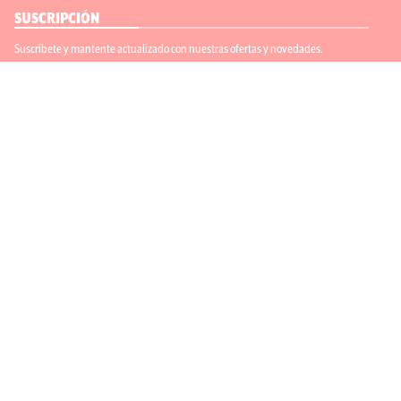
SUSCRIPCIÓN
Suscríbete y mantente actualizado con nuestras ofertas y novedades.
Suscríbete
ENLACES ÚTILES
Contáctanos
Regístrate
SÍGUENOS
ACEPTAMOS