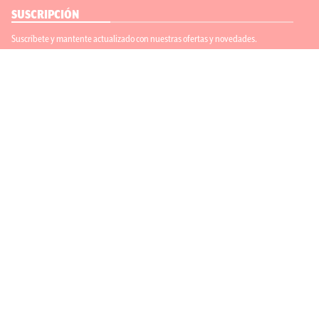
SUSCRIPCIÓN
Suscríbete y mantente actualizado con nuestras ofertas y novedades.
Suscríbete
ENLACES ÚTILES
Contáctanos
Regístrate
SÍGUENOS
ACEPTAMOS