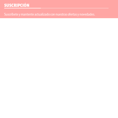
SUSCRIPCIÓN
Suscríbete y mantente actualizado con nuestras ofertas y novedades.
Suscríbete
ENLACES ÚTILES
Contáctanos
Regístrate
SÍGUENOS
ACEPTAMOS